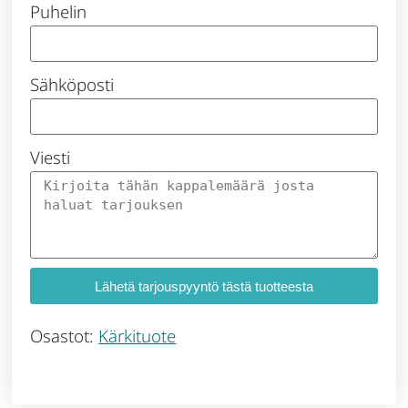
Puhelin
Sähköposti
Viesti
Lähetä tarjouspyyntö tästä tuotteesta
Osastot:
Kärkituote