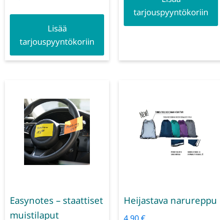
tarjouspyyntökoriin
Lisää
tarjouspyyntökoriin
Easynotes – staattiset
Heijastava narureppu
muistilaput
4,90
€