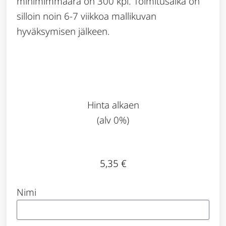
minimimmäärä on 300 kpl. Toimitusaika on
silloin noin 6-7 viikkoa mallikuvan
hyväksymisen jälkeen.
Hinta alkaen
(alv 0%)
5,35
€
Nimi