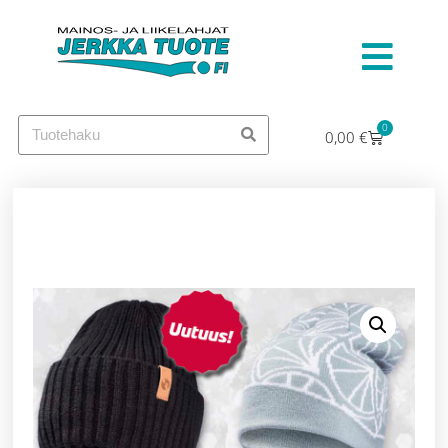
0
0,00
€