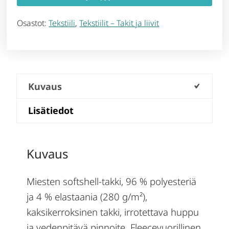
Osastot:
Tekstiili
,
Tekstiilit – Takit ja liivit
Kuvaus
Lisätiedot
Kuvaus
Miesten softshell-takki, 96 % polyesteriä
ja 4 % elastaania (280 g/m²),
kaksikerroksinen takki, irrotettava huppu
ja vedenpitävä pinnoite. Fleecevuorillinen