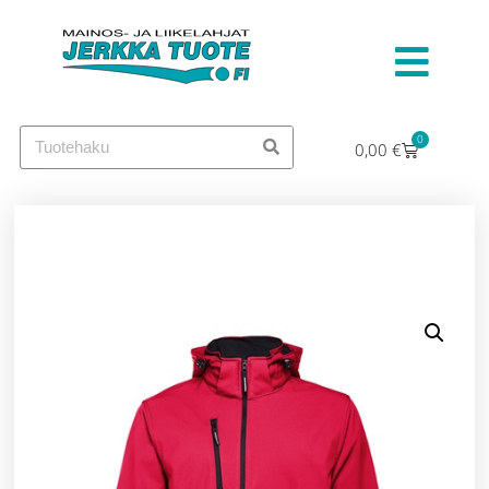
0
0,00
€