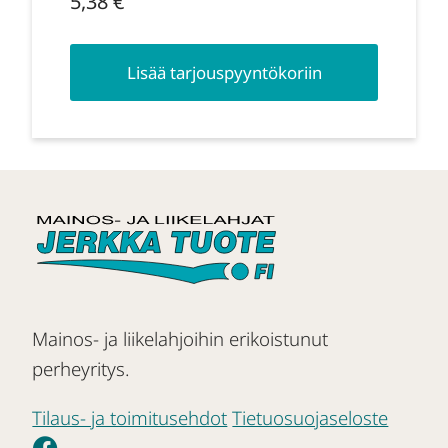
5,38
€
Lisää tarjouspyyntökoriin
Mainos- ja liikelahjoihin erikoistunut
perheyritys.
Tilaus- ja toimitusehdot
Tietuosuojaseloste