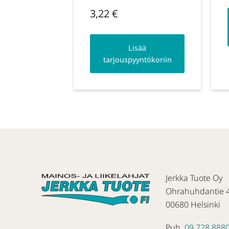
3,22
€
Lisää
tarjouspyyntökoriin
Jerkka Tuote Oy
Ohrahuhdantie 
00680 Helsinki
Puh.
09 728 888