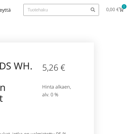
0
0,00
€
eyttä
IDS WH.
5,26
€
on
Hinta alkaen,
alv. 0 %
t
sukat, jotka on valmistettu 95 %