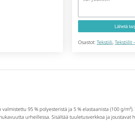
Lähetä tar
Osastot:
Tekstiili
,
Tekstiili
n valmistettu 95 % polyesteristä ja 5 % elastaanista (100 g/m²)
ömukavuutta urheillessa. Sisältää tuuletusverkkoa ja joustavat