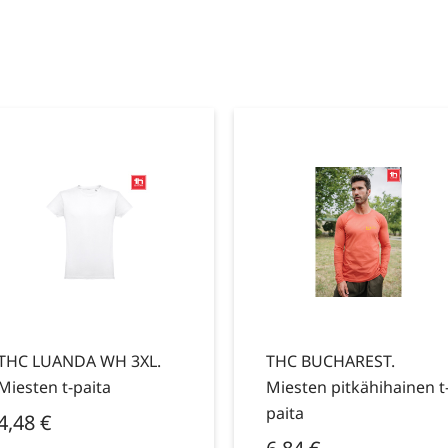
THC LUANDA WH 3XL.
THC BUCHAREST.
Miesten t-paita
Miesten pitkähihainen t
paita
4,48
€