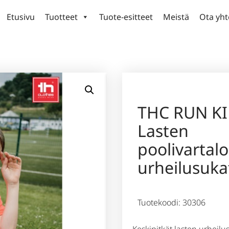
Etusivu
Tuotteet
Tuote-esitteet
Meistä
Ota yht
THC RUN K
Lasten
poolivartal
urheilusuka
Tuotekoodi: 30306
Keskipitkät lasten urheilu