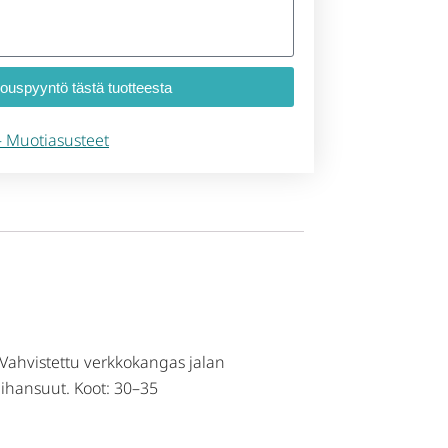
jouspyyntö tästä tuotteesta
t – Muotiasusteet
. Vahvistettu verkkokangas jalan
 hihansuut. Koot: 30–35