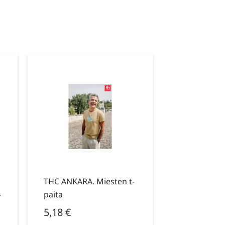
THC ANKARA. Miesten t-
-
paita
5,18
€