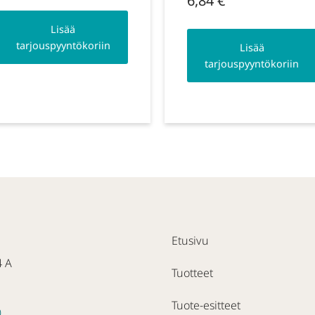
6,84
€
Lisää
tarjouspyyntökoriin
Lisää
tarjouspyyntökoriin
Etusivu
4 A
Tuotteet
Tuote-esitteet
0