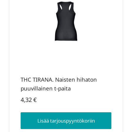
THC TIRANA. Naisten hihaton
puuvillainen t-paita
4,32
€
Lisää tarjouspyyntökoriin