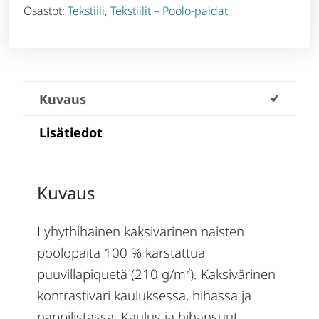
Osastot:
Tekstiili
,
Tekstiilit – Poolo-paidat
Kuvaus
Lisätiedot
Kuvaus
Lyhythihainen kaksivärinen naisten
poolopaita 100 % karstattua
puuvillapiquetä (210 g/m²). Kaksivärinen
kontrastiväri kauluksessa, hihassa ja
nappilistassa. Kaulus ja hihansuut