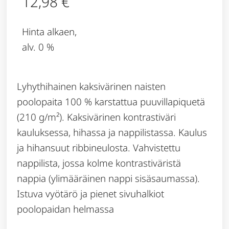
12,98
€
Hinta alkaen,
alv. 0 %
Lyhythihainen kaksivärinen naisten
poolopaita 100 % karstattua puuvillapiquetä
(210 g/m²). Kaksivärinen kontrastiväri
kauluksessa, hihassa ja nappilistassa. Kaulus
ja hihansuut ribbineulosta. Vahvistettu
nappilista, jossa kolme kontrastiväristä
nappia (ylimääräinen nappi sisäsaumassa).
Istuva vyötärö ja pienet sivuhalkiot
poolopaidan helmassa