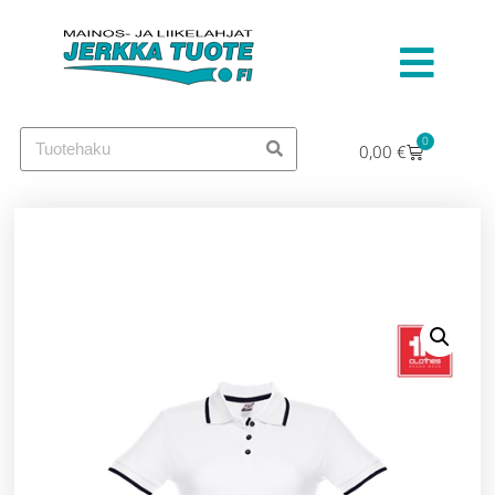
0
0,00
€