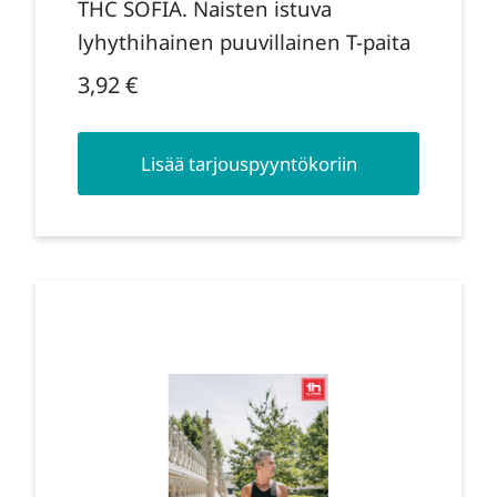
THC SOFIA. Naisten istuva
lyhythihainen puuvillainen T-paita
3,92
€
Lisää tarjouspyyntökoriin