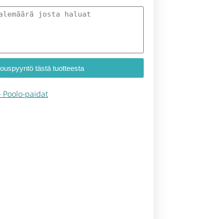
jouspyyntö tästä tuotteesta
 – Poolo-paidat