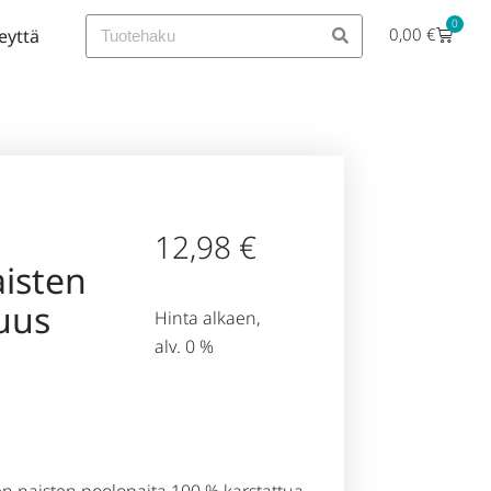
0
0,00
€
eyttä
12,98
€
isten
uus
Hinta alkaen,
alv. 0 %
n naisten poolopaita 100 % karstattua