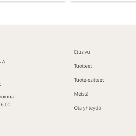
Etusivu
4 A
Tuotteet
Tuote-esitteet
0
Meistä
voinna
16.00
Ota yhteyttä