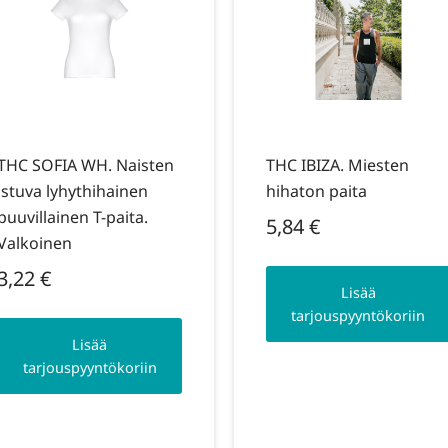
THC SOFIA WH. Naisten
THC IBIZA. Miesten
istuva lyhythihainen
hihaton paita
puuvillainen T-paita.
5,84
€
Valkoinen
3,22
€
Lisää
tarjouspyyntökoriin
Lisää
tarjouspyyntökoriin