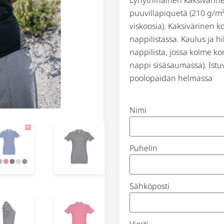
puuvillapiquetä (210 g/m²)
viskoosia). Kaksivärinen k
nappilistassa. Kaulus ja h
nappilista, jossa kolme ko
nappi sisäsaumassa). Istuv
poolopaidan helmassa
Nimi
Puhelin
Sähköposti