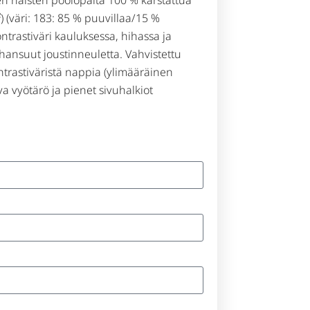
 (väri: 183: 85 % puuvillaa/15 %
ontrastiväri kauluksessa, hihassa ja
ihansuut joustinneuletta. Vahvistettu
ntrastiväristä nappia (ylimääräinen
a vyötärö ja pienet sivuhalkiot