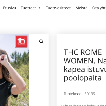
Etusivu
Tuotteet
Tuote-esitteet
Meistä
Ota yht
THC ROME
WOMEN. Na
kapea istuv
poolopaita
Tuotekoodi: 30139
Lyhythihainen kaksivärine