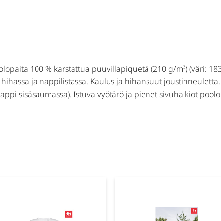
opaita 100 % karstattua puuvillapiquetä (210 g/m²) (väri: 183
 hihassa ja nappilistassa. Kaulus ja hihansuut joustinneuletta.
appi sisäsaumassa). Istuva vyötärö ja pienet sivuhalkiot poolo