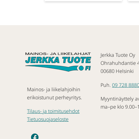
Jerkka Tuote Oy
Ohrahuhdantie 
00680 Helsinki
Puh.
09 728 888
Mainos- ja liikelahjoihin
erikoistunut perheyritys.
Myyntinäyttely a
ma–pe klo 9.00–
Tilaus- ja toimitusehdot
Tietuosuojaseloste