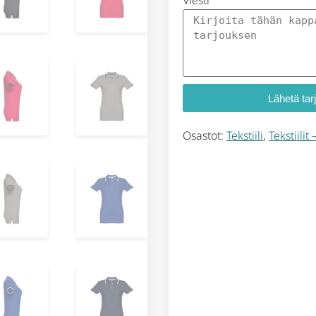
Viesti
Lähetä tar
Osastot:
Tekstiili
,
Tekstiilit