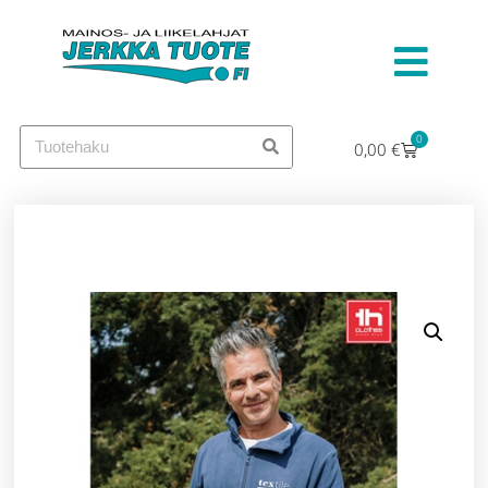
0
0,00
€