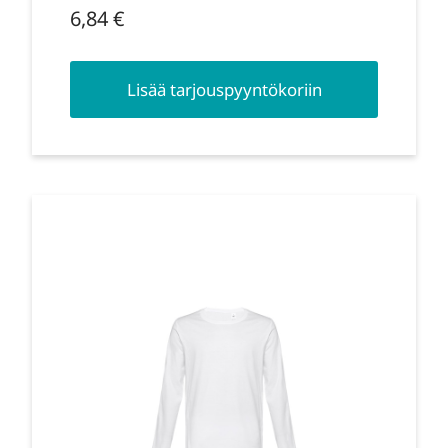
6,84
€
Lisää tarjouspyyntökoriin