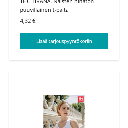
THC TIRANA. Naisten hihaton
puuvillainen t-paita
4,32
€
Lisää tarjouspyyntökoriin