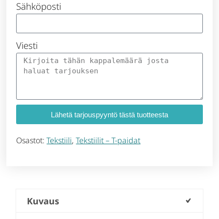
Sähköposti
Viesti
Lähetä tarjouspyyntö tästä tuotteesta
Osastot:
Tekstiili
,
Tekstiilit – T-paidat
Kuvaus