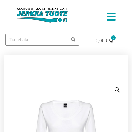
0
0,00
€