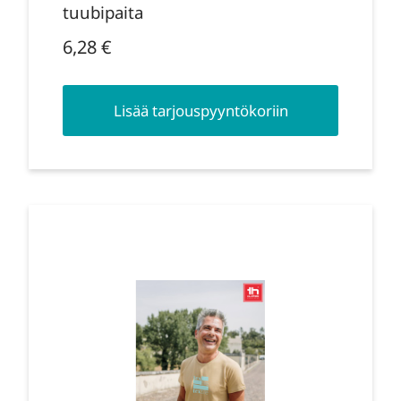
tuubipaita
6,28
€
Lisää tarjouspyyntökoriin