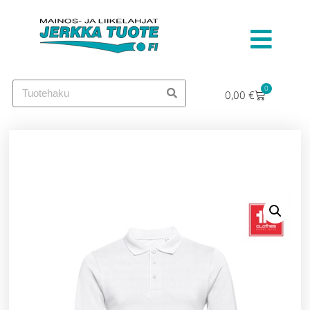
0
0,00
€