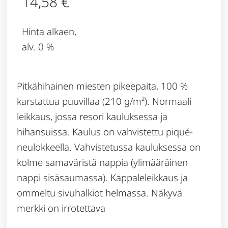
14,58
€
Hinta alkaen,
alv. 0 %
Pitkähihainen miesten pikeepaita, 100 %
karstattua puuvillaa (210 g/m²). Normaali
leikkaus, jossa resori kauluksessa ja
hihansuissa. Kaulus on vahvistettu piqué-
neulokkeella. Vahvistetussa kauluksessa on
kolme samaväristä nappia (ylimääräinen
nappi sisäsaumassa). Kappaleleikkaus ja
ommeltu sivuhalkiot helmassa. Näkyvä
merkki on irrotettava