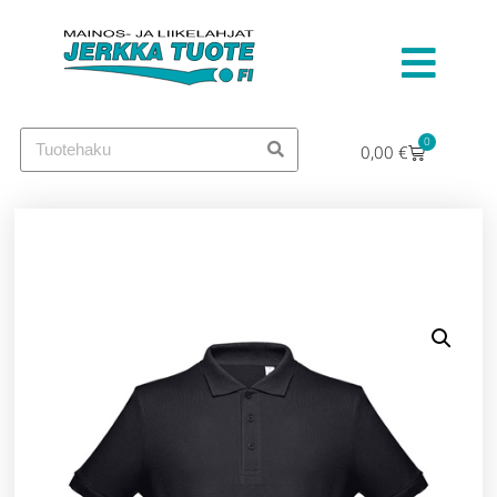
0
0,00
€