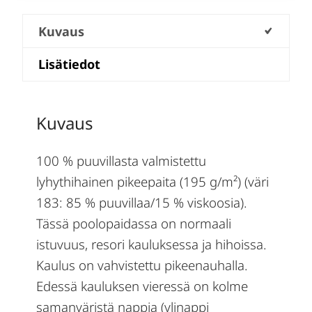
Kuvaus
Lisätiedot
Kuvaus
100 % puuvillasta valmistettu
lyhythihainen pikeepaita (195 g/m²) (väri
183: 85 % puuvillaa/15 % viskoosia).
Tässä poolopaidassa on normaali
istuvuus, resori kauluksessa ja hihoissa.
Kaulus on vahvistettu pikeenauhalla.
Edessä kauluksen vieressä on kolme
samanväristä nappia (ylinappi