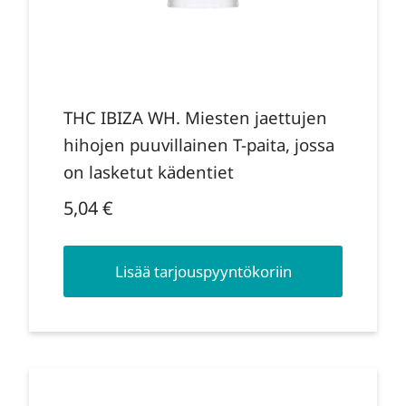
THC IBIZA WH. Miesten jaettujen
hihojen puuvillainen T-paita, jossa
on lasketut kädentiet
5,04
€
Lisää tarjouspyyntökoriin