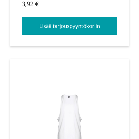
3,92
€
Lisää tarjouspyyntökoriin