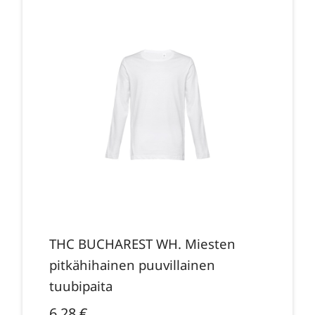
THC BUCHAREST WH. Miesten
pitkähihainen puuvillainen
tuubipaita
6,28
€