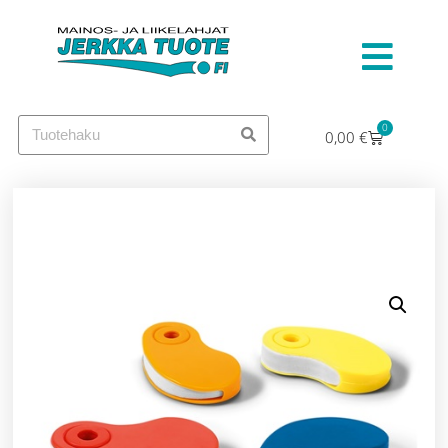
0
0,00
€