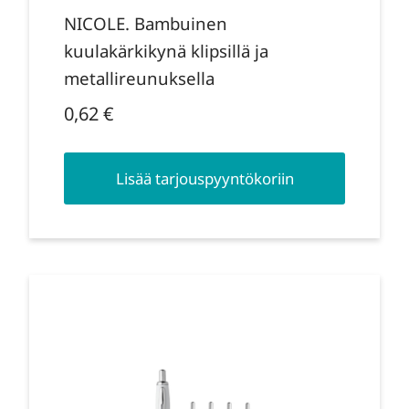
NICOLE. Bambuinen
kuulakärkikynä klipsillä ja
metallireunuksella
0,62
€
Lisää tarjouspyyntökoriin