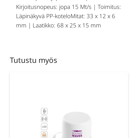
Kirjoitusnopeus: jopa 15 Mt/s | Toimitus:
Läpinäkyvä PP-koteloMitat: 33 x 12 x 6
mm | Laatikko: 68 x 25 x 15 mm
Tutustu myös