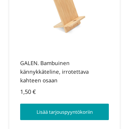
GALEN. Bambuinen
kännykkäteline, irrotettava
kahteen osaan
1,50
€
Lisää tarjouspyyntökoriin