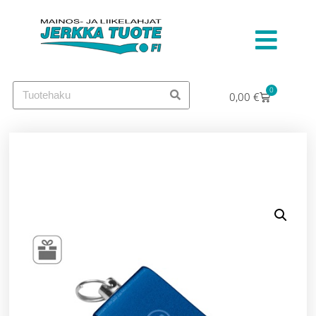
0
0,00
€