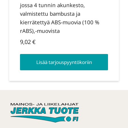
jossa 4 tunnin akunkesto,
valmistettu bambusta ja
kierrätettyä ABS-muovia (100 %
rABS),-muovista
9,02
€
Lisää tarjouspyyntökoriin