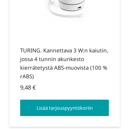
TURING. Kannettava 3 W:n kaiutin,
jossa 4 tunnin akunkesto
kierrätetystä ABS-muovista (100 %
rABS)
9,48
€
Lisää tarjouspyyntökoriin