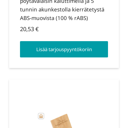
pöytävalaisin kaiuttimella ja 5
tunnin akunkestolla kierrätetystä
ABS-muovista (100 % rABS)
20,53
€
Lisää tarjouspyyntökoriin