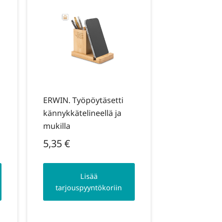
ERWIN. Työpöytäsetti
kännykkätelineellä ja
mukilla
5,35
€
Lisää
tarjouspyyntökoriin