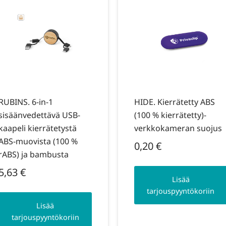
RUBINS. 6-in-1
HIDE. Kierrätetty ABS
sisäänvedettävä USB-
(100 % kierrätetty)-
kaapeli kierrätetystä
verkkokameran suojus
ABS-muovista (100 %
0,20
€
rABS) ja bambusta
5,63
€
Lisää
tarjouspyyntökoriin
Lisää
tarjouspyyntökoriin