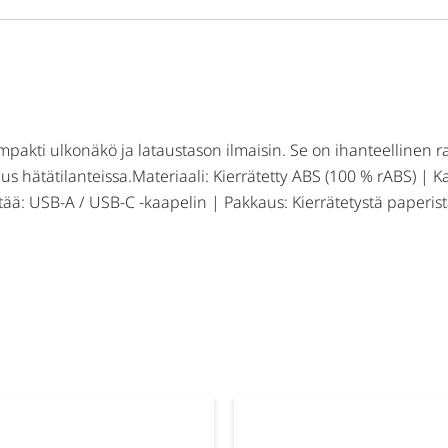
mpakti ulkonäkö ja lataustason ilmaisin. Se on ihanteellinen 
taus hätätilanteissa.Materiaali: Kierrätetty ABS (100 % rABS) | 
tää: USB-A / USB-C -kaapelin | Pakkaus: Kierrätetystä paperista