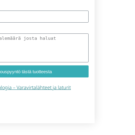
jouspyyntö tästä tuotteesta
logia – Varavirtalähteet ja laturit