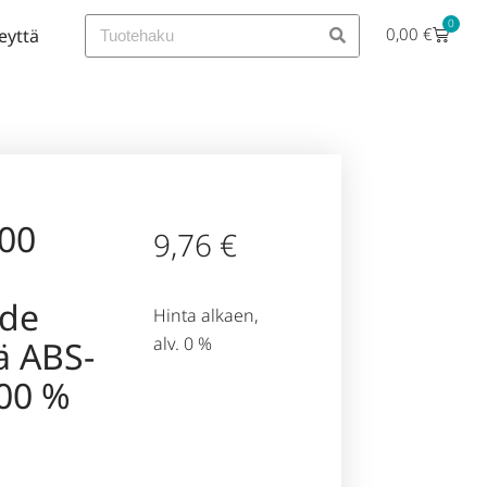
0
0,00
€
eyttä
000
9,76
€
hde
Hinta alkaen,
alv. 0 %
ä ABS-
00 %