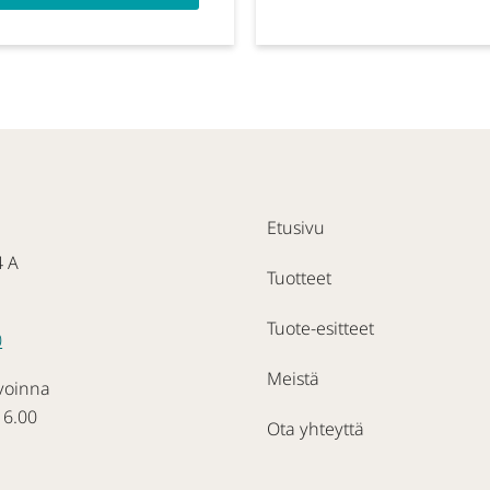
Etusivu
4 A
Tuotteet
Tuote-esitteet
0
Meistä
voinna
16.00
Ota yhteyttä