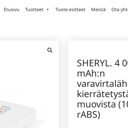
Etusivu
Tuotteet
Tuote-esitteet
Meistä
Ota yht
SHERYL. 4 
mAh:n
varavirtalä
kierrätetyst
muovista (1
rABS)