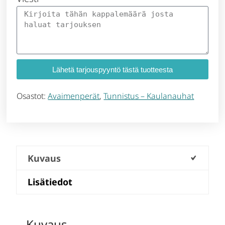
Lähetä tarjouspyyntö tästä tuotteesta
Osastot:
Avaimenperät
,
Tunnistus – Kaulanauhat
Kuvaus
Lisätiedot
Kuvaus