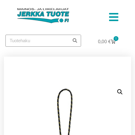
0
0,00
€