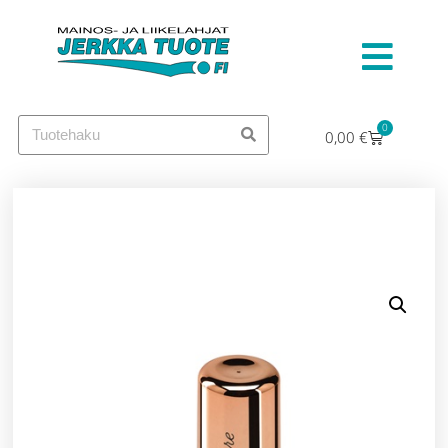
0
0,00
€