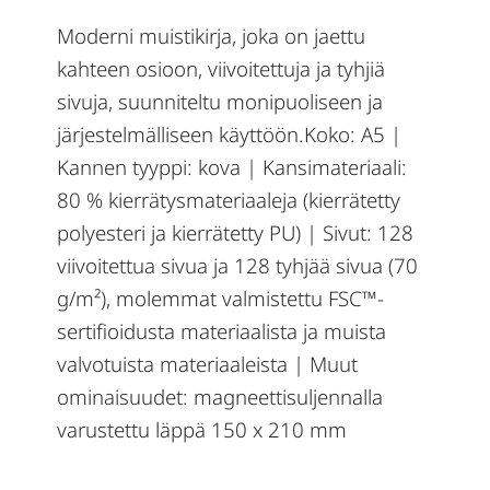
Moderni muistikirja, joka on jaettu
kahteen osioon, viivoitettuja ja tyhjiä
sivuja, suunniteltu monipuoliseen ja
järjestelmälliseen käyttöön.Koko: A5 |
Kannen tyyppi: kova | Kansimateriaali:
80 % kierrätysmateriaaleja (kierrätetty
polyesteri ja kierrätetty PU) | Sivut: 128
viivoitettua sivua ja 128 tyhjää sivua (70
g/m²), molemmat valmistettu FSC™-
sertifioidusta materiaalista ja muista
valvotuista materiaaleista | Muut
ominaisuudet: magneettisuljennalla
varustettu läppä 150 x 210 mm