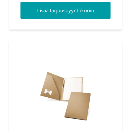
Lisää tarjouspyyntökoriin