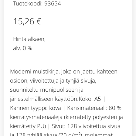
Tuotekoodi: 93654
15,26
€
Hinta alkaen,
alv. 0 %
Moderni muistikirja, joka on jaettu kahteen
osioon, viivoitettuja ja tyhjiä sivuja,
suunniteltu monipuoliseen ja
järjestelmälliseen käyttöön.Koko: A5 |
Kannen tyyppi: kova | Kansimateriaali: 80 %
kierrätysmateriaaleja (kierrätetty polyesteri ja
kierrätetty PU) | Sivut: 128 viivoitettua sivua
ja 128 tyhjää sivua (70 g/m²), molemmat