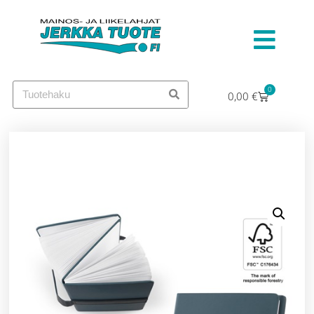
0
0,00
€