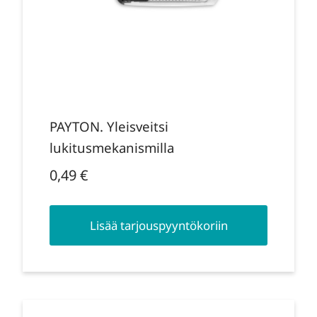
PAYTON. Yleisveitsi
lukitusmekanismilla
0,49
€
Lisää tarjouspyyntökoriin