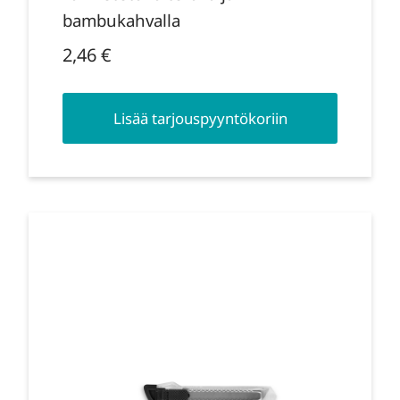
bambukahvalla
2,46
€
Lisää tarjouspyyntökoriin