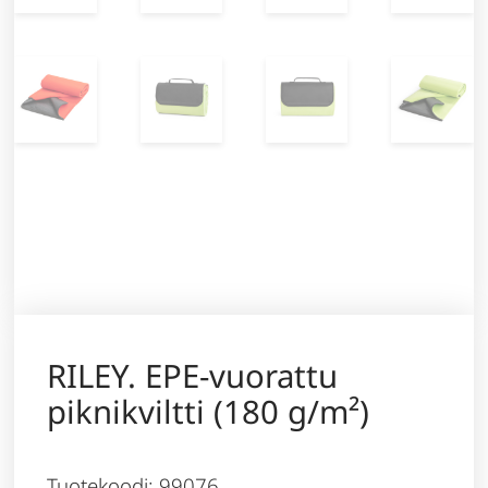
RILEY. EPE-vuorattu
piknikviltti (180 g/m²)
Tuotekoodi: 99076