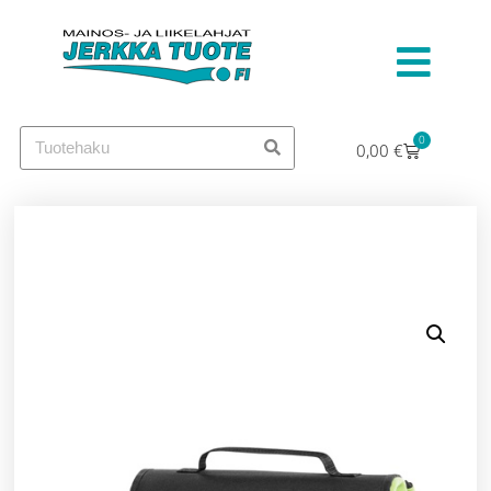
0
0,00
€