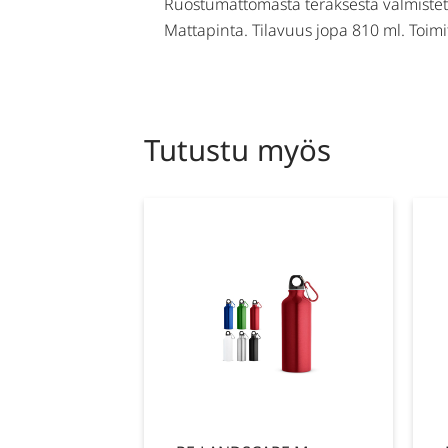
Ruostumattomasta teräksestä valmistettu
Mattapinta. Tilavuus jopa 810 ml. Toim
Tutustu myös