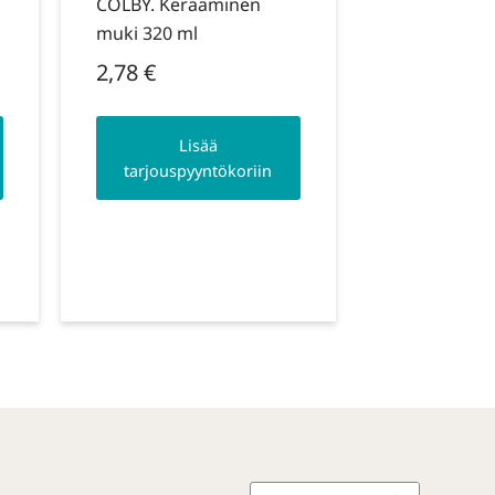
COLBY. Keraaminen
muki 320 ml
2,78
€
Lisää
tarjouspyyntökoriin