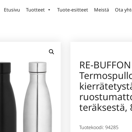
Etusivu
Tuotteet
Tuote-esitteet
Meistä
Ota yht
RE-BUFFON 
Termospull
kierrätetyst
ruostumatt
teräksestä,
Tuotekoodi: 94285