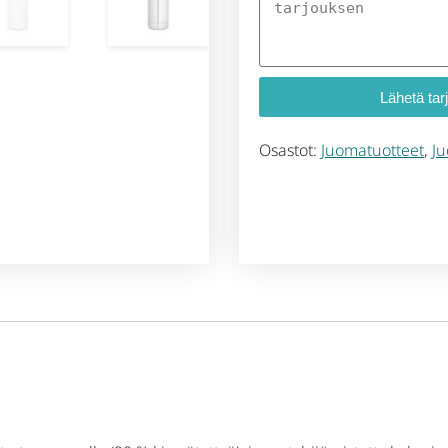
Lähetä tar
Osastot:
Juomatuotteet
,
Ju