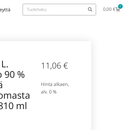
0
0,00
€
eyttä
L.
11,06
€
o 90 %
ä
Hinta alkaen,
alv. 0 %
omasta
 810 ml