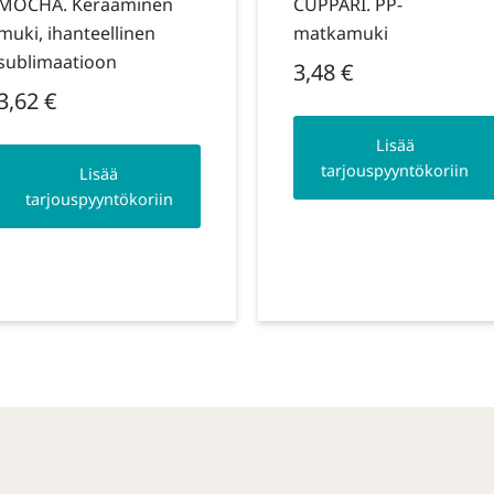
MOCHA. Keraaminen
CUPPARI. PP-
muki, ihanteellinen
matkamuki
sublimaatioon
3,48
€
3,62
€
Lisää
tarjouspyyntökoriin
Lisää
tarjouspyyntökoriin