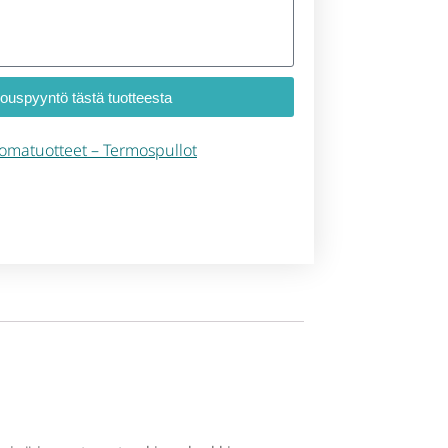
jouspyyntö tästä tuotteesta
omatuotteet – Termospullot