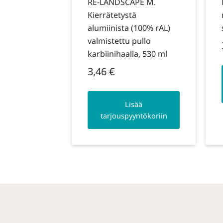
RE-LANDSCAPE M.
Kierrätetystä
alumiinista (100% rAL)
valmistettu pullo
karbiinihaalla, 530 ml
3,46
€
Lisää
tarjouspyyntökoriin