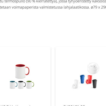
 termospullo (90 % kierrätettyä), jossa tyhjiöeristetty kaksois
itetaan voimapaperista valmistetussa lahjalaatikossa. ø79 x 