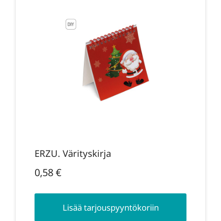
ERZU. Värityskirja
0,58
€
Lisää tarjouspyyntökoriin