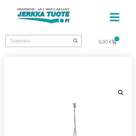
0
0,00
€