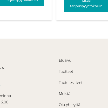
Lisää
tarjouspyyntökoriin
Etusivu
4 A
Tuotteet
Tuote-esitteet
0
Meistä
voinna
16.00
Ota yhteyttä