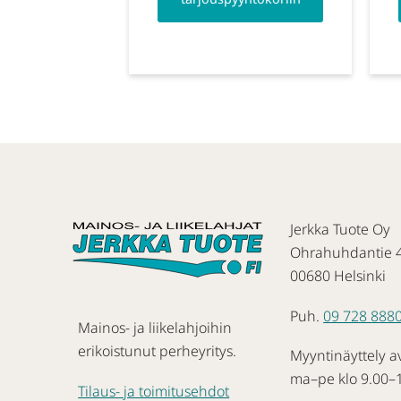
Jerkka Tuote Oy
Ohrahuhdantie 
00680 Helsinki
Puh.
09 728 888
Mainos- ja liikelahjoihin
erikoistunut perheyritys.
Myyntinäyttely a
ma–pe klo 9.00–
Tilaus- ja toimitusehdot