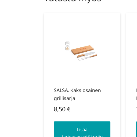
SALSA. Kaksiosainen
grillisarja
8,50
€
Lisää
tarjouspyyntökoriin