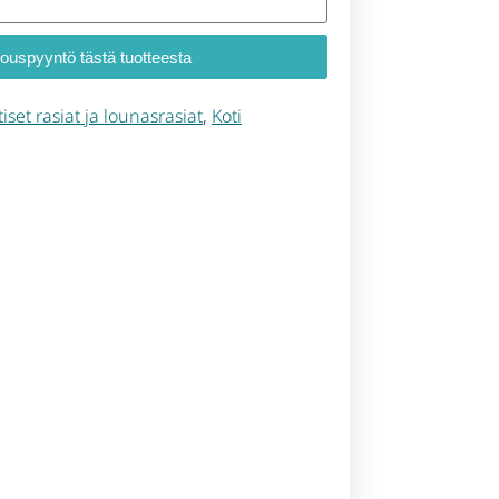
jouspyyntö tästä tuotteesta
iset rasiat ja lounasrasiat
,
Koti