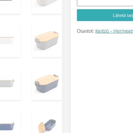
Lähetä tar
Osastot:
Keittiö – Hermeett