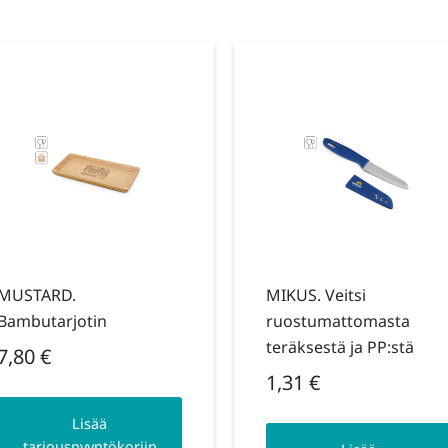
MUSTARD.
MIKUS. Veitsi
Bambutarjotin
ruostumattomasta
teräksestä ja PP:stä
7,80
€
1,31
€
Lisää
tarjouspyyntökoriin