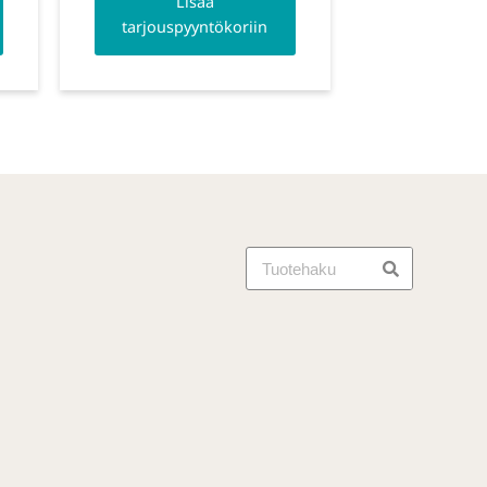
Lisää
tarjouspyyntökoriin