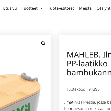
Etusivu
Tuotteet
Tuote-esitteet
Meistä
Ota yht
MAHLEB. Ilm
PP-laatikko
bambukann
Tuotekoodi: 94390
Ilmatiivis PP-astia, jossa 
Konepesun ja mikroaaltouu