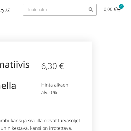
0
0,00
€
eyttä
atiivis
6,30
€
ella
Hinta alkaen,
alv. 0 %
bambukansi ja sivuilla olevat turvasoljet.
nin kestävä, kansi on irrotettava.