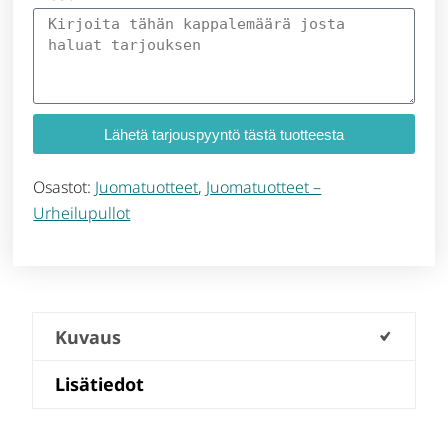
Lähetä tarjouspyyntö tästä tuotteesta
Osastot:
Juomatuotteet
,
Juomatuotteet –
Urheilupullot
Kuvaus
Lisätiedot