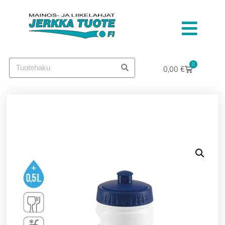
0
0,00
€