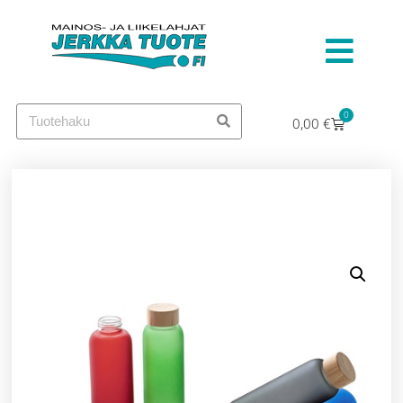
0
0,00
€