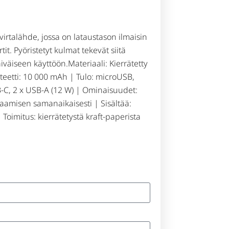
irtalähde, jossa on lataustason ilmaisin
rtit. Pyöristetyt kulmat tekevät siitä
väiseen käyttöön.Materiaali: Kierrätetty
teetti: 10 000 mAh | Tulo: microUSB,
-C, 2 x USB-A (12 W) | Ominaisuudet:
taamisen samanaikaisesti | Sisältää:
Toimitus: kierrätetystä kraft-paperista