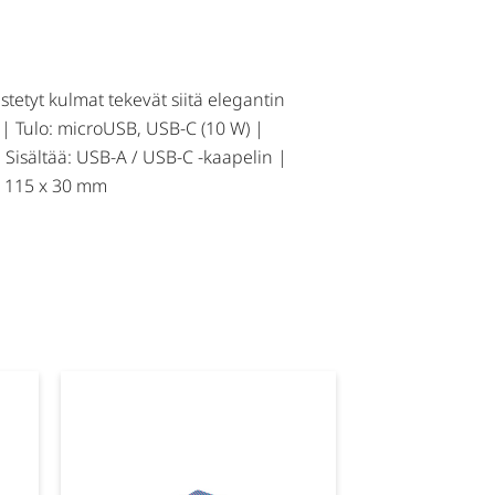
istetyt kulmat tekevät siitä elegantin
 | Tulo: microUSB, USB-C (10 W) |
 Sisältää: USB-A / USB-C -kaapelin |
 x 115 x 30 mm