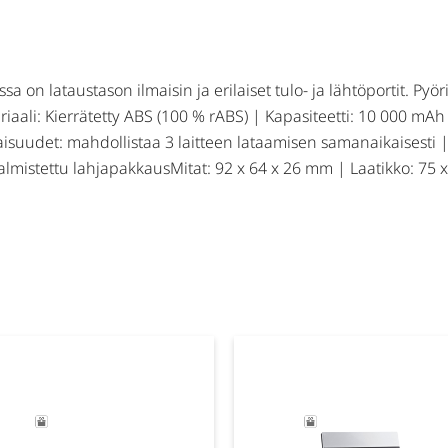
a on lataustason ilmaisin ja erilaiset tulo- ja lähtöportit. Pyör
iaali: Kierrätetty ABS (100 % rABS) | Kapasiteetti: 10 000 mAh
isuudet: mahdollistaa 3 laitteen lataamisen samanaikaisesti |
 valmistettu lahjapakkausMitat: 92 x 64 x 26 mm | Laatikko: 75