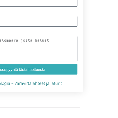
jouspyyntö tästä tuotteesta
logia – Varavirtalähteet ja laturit