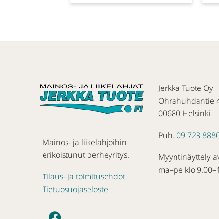
Jerkka Tuote Oy
Ohrahuhdantie 
00680 Helsinki
Puh.
09 728 888
Mainos- ja liikelahjoihin
erikoistunut perheyritys.
Myyntinäyttely a
ma–pe klo 9.00–
Tilaus- ja toimitusehdot
Tietuosuojaseloste