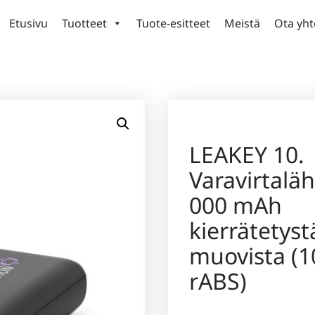
Etusivu
Tuotteet
Tuote-esitteet
Meistä
Ota yht
LEAKEY 10.
Varavirtalä
000 mAh
kierrätetyst
muovista (1
rABS)