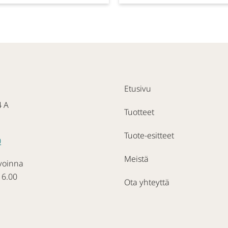
Etusivu
4 A
Tuotteet
Tuote-esitteet
0
Meistä
voinna
16.00
Ota yhteyttä