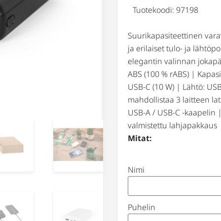
Tuotekoodi: 97198
Suurikapasiteettinen varav
ja erilaiset tulo- ja lähtöpo
elegantin valinnan jokapäi
ABS (100 % rABS) | Kapasi
USB-C (10 W) | Lähtö: USB
mahdollistaa 3 laitteen la
USB-A / USB-C -kaapelin | 
valmistettu lahjapakkaus
Mitat:
Nimi
Puhelin