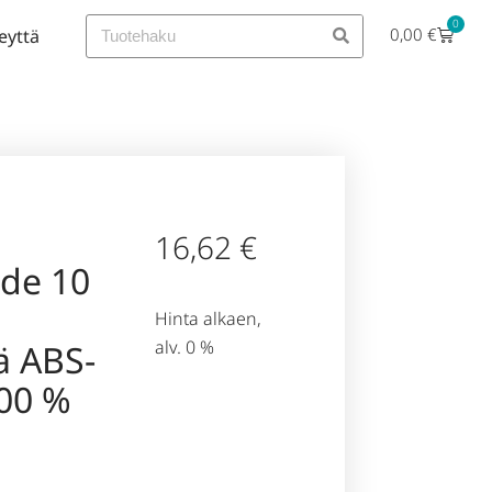
0
0,00
€
eyttä
16,62
€
hde 10
Hinta alkaen,
alv. 0 %
ä ABS-
00 %