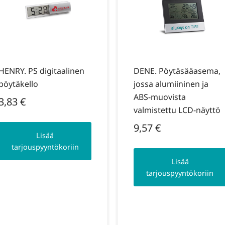
HENRY. PS digitaalinen
DENE. Pöytäsääasema,
pöytäkello
jossa alumiininen ja
ABS-muovista
3,83
€
valmistettu LCD-näyttö
9,57
€
Lisää
tarjouspyyntökoriin
Lisää
tarjouspyyntökoriin