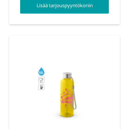
Lisää tarjouspyyntökoriin