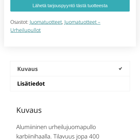
Lähetä tarjouspyyntö tästä tuotteesta
Osastot:
Juomatuotteet
,
Juomatuotteet –
Urheilupullot
Kuvaus
Lisätiedot
Kuvaus
Alumiininen urheilujuomapullo
karbiinihaalla. Tilavuus jopa 400