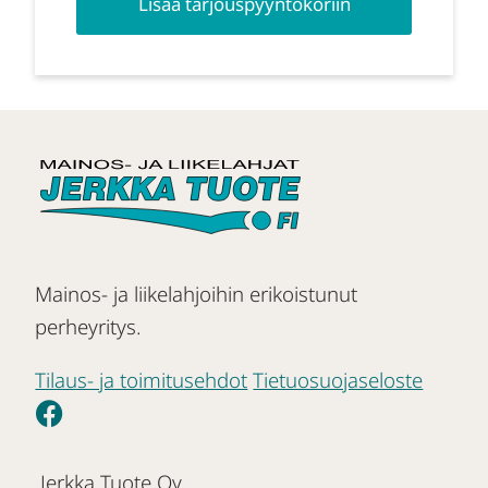
Lisää tarjouspyyntökoriin
Mainos- ja liikelahjoihin erikoistunut
perheyritys.
Tilaus- ja toimitusehdot
Tietuosuojaseloste
Jerkka Tuote Oy