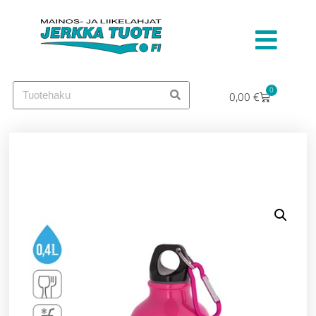
0
0,00
€