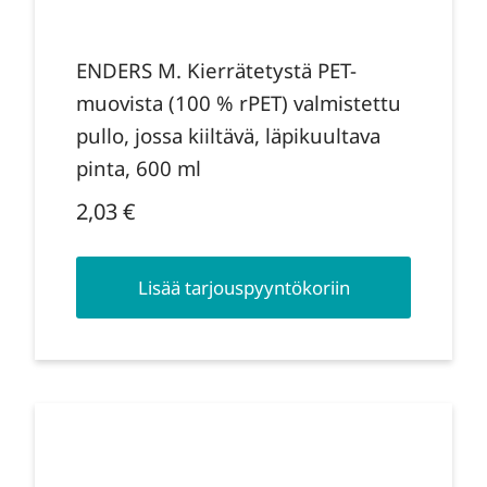
ENDERS M. Kierrätetystä PET-
muovista (100 % rPET) valmistettu
pullo, jossa kiiltävä, läpikuultava
pinta, 600 ml
2,03
€
Lisää tarjouspyyntökoriin