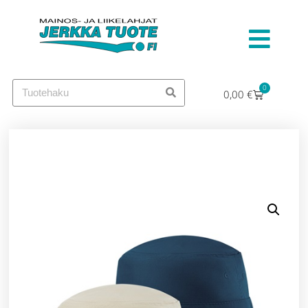
0
0,00
€