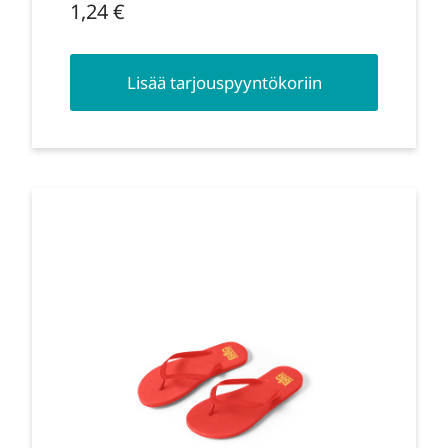
1,24
€
Lisää tarjouspyyntökoriin