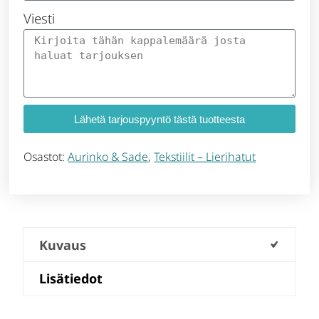
Viesti
Lähetä tarjouspyyntö tästä tuotteesta
Osastot:
Aurinko & Sade
,
Tekstiilit – Lierihatut
Kuvaus
Lisätiedot