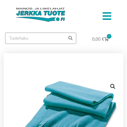
0
0,00
€