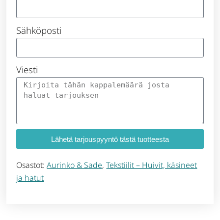
Sähköposti
Viesti
Lähetä tarjouspyyntö tästä tuotteesta
Osastot:
Aurinko & Sade
,
Tekstiilit – Huivit, käsineet
ja hatut