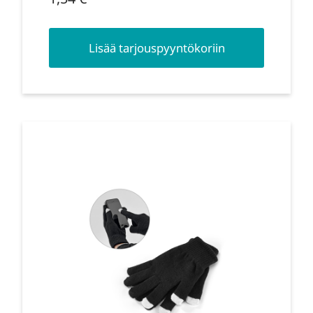
Lisää tarjouspyyntökoriin