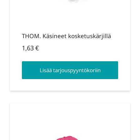
THOM. Käsineet kosketuskärjillä
1,63
€
Lisää tarjouspyyntökoriin