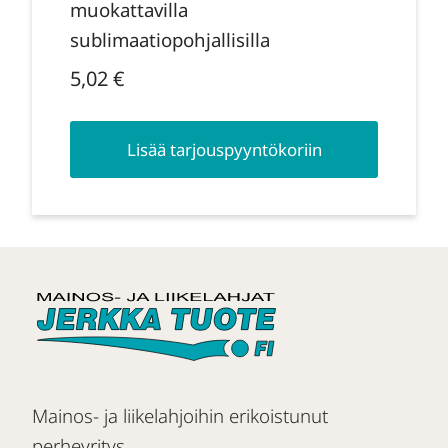
muokattavilla
sublimaatiopohjallisilla
5,02
€
Lisää tarjouspyyntökoriin
Mainos- ja liikelahjoihin erikoistunut
perheyritys.