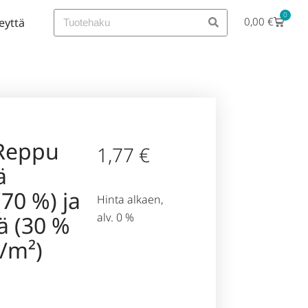
0
0,00
€
eyttä
Reppu
1,77
€
ä
(70 %) ja
Hinta alkaen,
alv. 0 %
ä (30 %
g/m²)