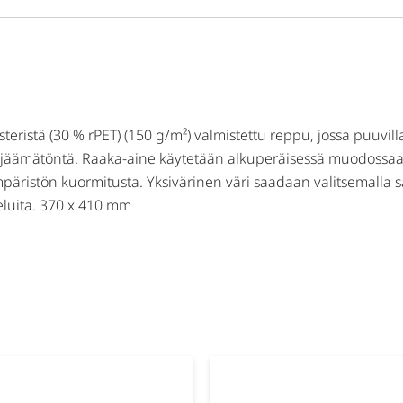
steristä (30 % rPET) (150 g/m²) valmistettu reppu, jossa puuvilla
 värjäämätöntä. Raaka-aine käytetään alkuperäisessä muodossaan
äristön kuormitusta. Yksivärinen väri saadaan valitsemalla s
teluita. 370 x 410 mm