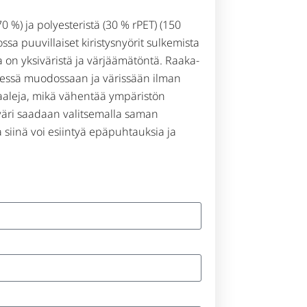
70 %) ja polyesteristä (30 % rPET) (150
ssa puuvillaiset kiristysnyörit sulkemista
la on yksiväristä ja värjäämätöntä. Raaka-
sessä muodossaan ja värissään ilman
kaaleja, mikä vähentää ympäristön
väri saadaan valitsemalla saman
a siinä voi esiintyä epäpuhtauksia ja