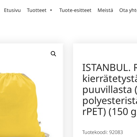
Etusivu
Tuotteet
Tuote-esitteet
Meistä
Ota yht
ISTANBUL. 
kierrätetyst
puuvillasta 
polyesterist
rPET) (150 
Tuotekoodi: 92083