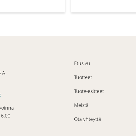
Etusivu
4 A
Tuotteet
Tuote-esitteet
0
Meistä
voinna
16.00
Ota yhteyttä