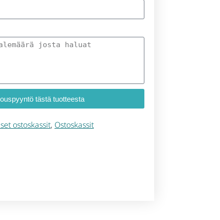
jouspyyntö tästä tuotteesta
set ostoskassit
,
Ostoskassit