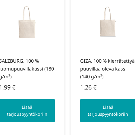
SALZBURG. 100 %
GIZA. 100 % kierrätettyä
luomupuuvillakassi (180
puuvillaa oleva kassi
g/m²)
(140 g/m²)
1,99
€
1,26
€
Lisää
Lisää
tarjouspyyntökoriin
tarjouspyyntökoriin