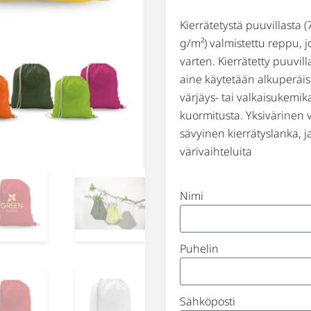
Kierrätetystä puuvillasta (
g/m²) valmistettu reppu, jo
varten. Kierrätetty puuvil
aine käytetään alkuperäi
värjäys- tai valkaisukemi
kuormitusta. Yksivärinen 
sävyinen kierrätyslanka, j
värivaihteluita
Nimi
Puhelin
Sähköposti