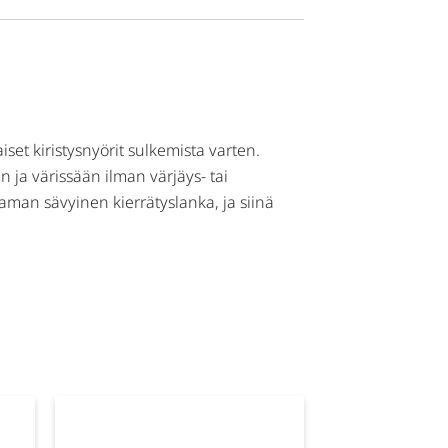
iset kiristysnyörit sulkemista varten.
 ja värissään ilman värjäys- tai
aman sävyinen kierrätyslanka, ja siinä