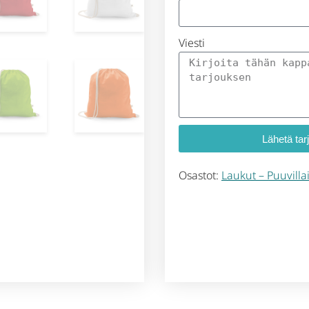
Viesti
Lähetä tar
Osastot:
Laukut – Puuvillai