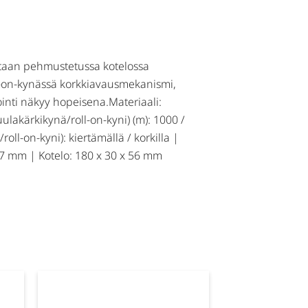
tetaan pehmustetussa kotelossa
oll-on-kynässä korkkiavausmekanismi,
nti näkyy hopeisena.Materiaali:
ulakärkikynä/roll-on-kyni) (m): 1000 /
ll-on-kyni): kiertämällä / korkilla |
7 mm | Kotelo: 180 x 30 x 56 mm