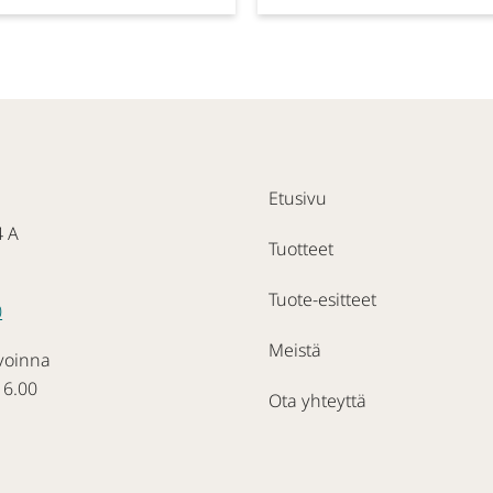
Etusivu
4 A
Tuotteet
Tuote-esitteet
0
Meistä
voinna
16.00
Ota yhteyttä