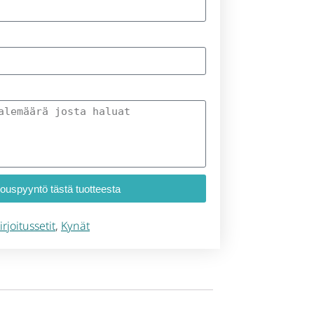
jouspyyntö tästä tuotteesta
rjoitussetit
,
Kynät