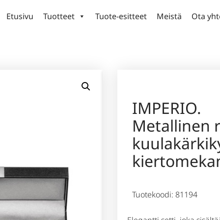
Etusivu
Tuotteet
Tuote-esitteet
Meistä
Ota yht
IMPERIO.
Metallinen r
kuulakärkik
kiertomekan
Tuotekoodi: 81194
Elegantti setti, joka sisä