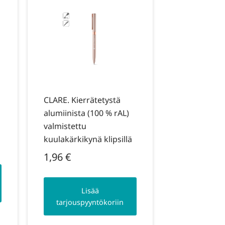
CLARE. Kierrätetystä
alumiinista (100 % rAL)
valmistettu
kuulakärkikynä klipsillä
1,96
€
Lisää
tarjouspyyntökoriin