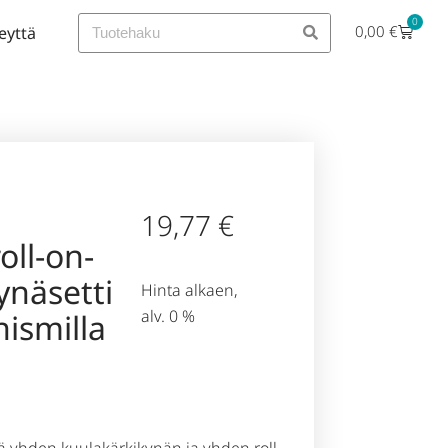
0
0,00
€
eyttä
19,77
€
oll-on-
ynäsetti
Hinta alkaen,
alv. 0 %
ismilla
ltää yhden kuulakärkikynän ja yhden roll-