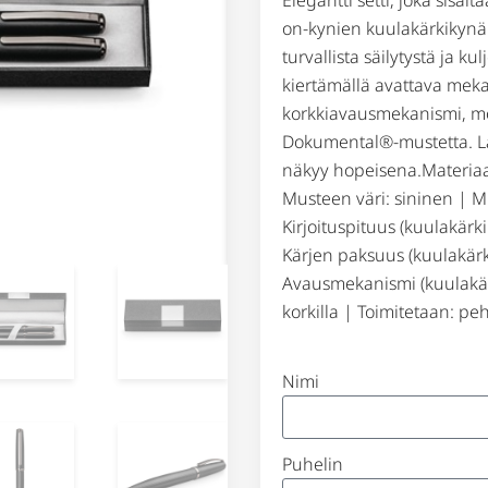
on-kynien kuulakärkikynä
turvallista säilytystä ja k
kiertämällä avattava meka
korkkiavausmekanismi, mo
Dokumental®-mustetta. La
näkyy hopeisena.Materiaali
Musteen väri: sininen | M
Kirjoituspituus (kuulakärki
Kärjen paksuus (kuulakärki
Avausmekanismi (kuulakärk
korkilla | Toimitetaan: p
Nimi
Puhelin