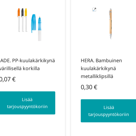
JADE. PP-kuulakärkikynä
HERA. Bambuinen
värillisellä korkilla
kuulakärkikynä
metalliklipsillä
0,07
€
0,30
€
Lisää
tarjouspyyntökoriin
Lisää
tarjouspyyntökoriin