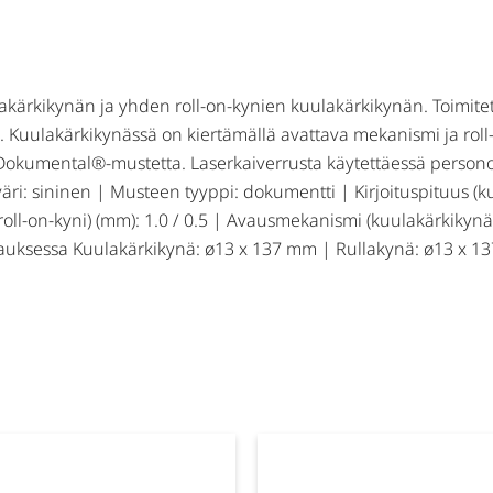
uulakärkikynän ja yhden roll-on-kynien kuulakärkikynän. Toimi
rten. Kuulakärkikynässä on kiertämällä avattava mekanismi ja r
okumental®-mustetta. Laserkaiverrusta käytettäessä personoi
väri: sininen | Musteen tyyppi: dokumentti | Kirjoituspituus (ku
ll-on-kyni) (mm): 1.0 / 0.5 | Avausmekanismi (kuulakärkikynä/ro
auksessa Kuulakärkikynä: ø13 x 137 mm | Rullakynä: ø13 x 13