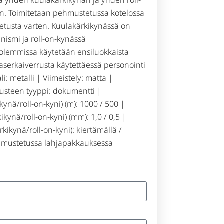
n. Toimitetaan pehmustetussa kotelossa
uljetusta varten. Kuulakärkikynässä on
nismi ja roll-on-kynässä
lemmissa käytetään ensiluokkaista
serkaiverrusta käytettäessä personointi
: metalli | Viimeistely: matta |
usteen tyyppi: dokumentti |
kynä/roll-on-kyni) (m): 1000 / 500 |
kynä/roll-on-kyni) (mm): 1,0 / 0,5 |
ikynä/roll-on-kyni): kiertämällä /
ehmustetussa lahjapakkauksessa