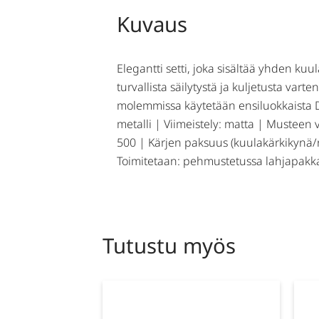
Kuvaus
Elegantti setti, joka sisältää yhden k
turvallista säilytystä ja kuljetusta va
molemmissa käytetään ensiluokkaista D
metalli | Viimeistely: matta | Musteen 
500 | Kärjen paksuus (kuulakärkikynä/ro
Toimitetaan: pehmustetussa lahjapakk
Tutustu myös