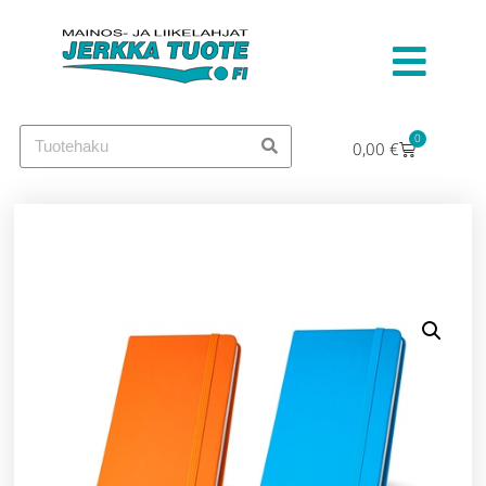
0
0,00
€