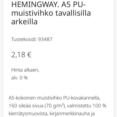
HEMINGWAY. A5 PU-
muistivihko tavallisilla
arkeilla
Tuotekoodi: 93487
2,18
€
Hinta alkaen,
alv. 0 %
A5-kokoinen muistivihko PU-kovakannella,
160 sileää sivua (70 g/m²), valmistettu 100 %
kierrätysmuovista, kirjanmerkkinauha ja