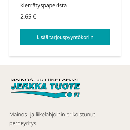
kierrätyspaperista
2,65
€
Lisää tarjouspyyntökoriin
Mainos- ja liikelahjoihin erikoistunut
perheyritys.