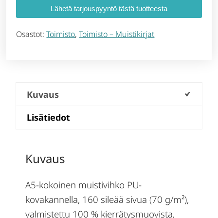
Lähetä tarjouspyyntö tästä tuotteesta
Osastot:
Toimisto
,
Toimisto – Muistikirjat
Kuvaus
Lisätiedot
Kuvaus
A5-kokoinen muistivihko PU-
kovakannella, 160 sileää sivua (70 g/m²),
valmistettu 100 % kierrätysmuovista,