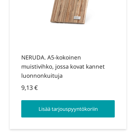
NERUDA. A5-kokoinen
muistivihko, jossa kovat kannet
luonnonkuituja
9,13
€
Lisää tarjouspyyntökoriin