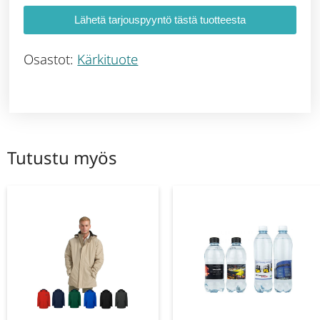
Lähetä tarjouspyyntö tästä tuotteesta
Osastot:
Kärkituote
Tutustu myös