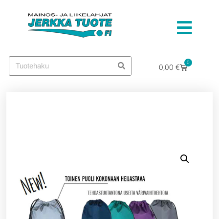
0
0,00
€