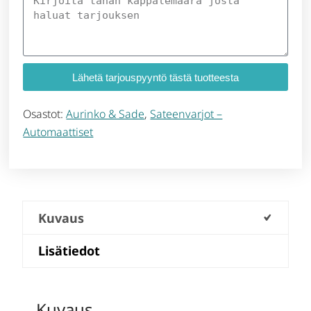
Lähetä tarjouspyyntö tästä tuotteesta
Osastot:
Aurinko & Sade
,
Sateenvarjot –
Automaattiset
Kuvaus
Lisätiedot
Kuvaus