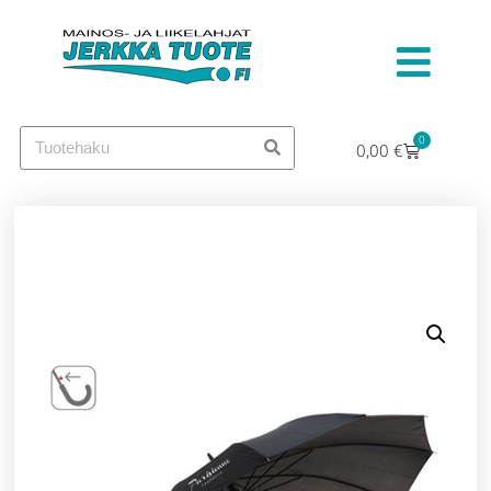
0
0,00
€