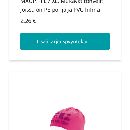
MAUPITI L / XL. Mukavat tohvelit,
joissa on PE-pohja ja PVC-hihna
2,26
€
Lisää tarjouspyyntökoriin