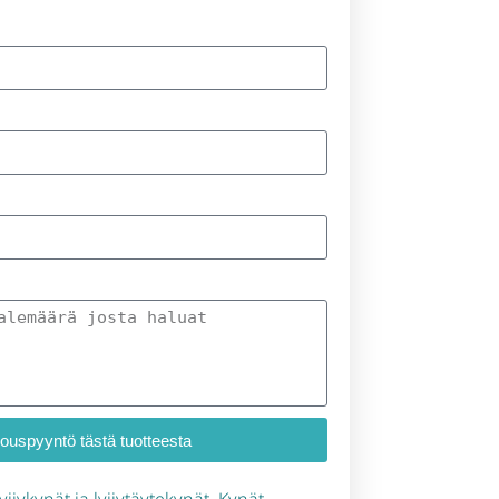
jouspyyntö tästä tuotteesta