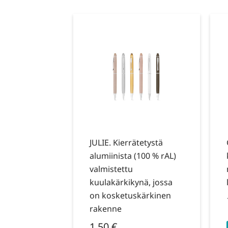
JULIE. Kierrätetystä
alumiinista (100 % rAL)
valmistettu
kuulakärkikynä, jossa
on kosketuskärkinen
rakenne
1,50
€