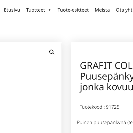
Etusivu
Tuotteet
Tuote-esitteet
Meistä
Ota yht
GRAFIT CO
Puusepänky
jonka kovu
Tuotekoodi: 91725
Puinen puusepänkynä (ter