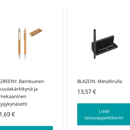
GREENY. Bambuinen
BLAZON. Metallirulla
kuulakärkikynä ja
13,57
€
mekaaninen
lyijykynäsetti
Lisää
1,69
€
tarjouspyyntökoriin