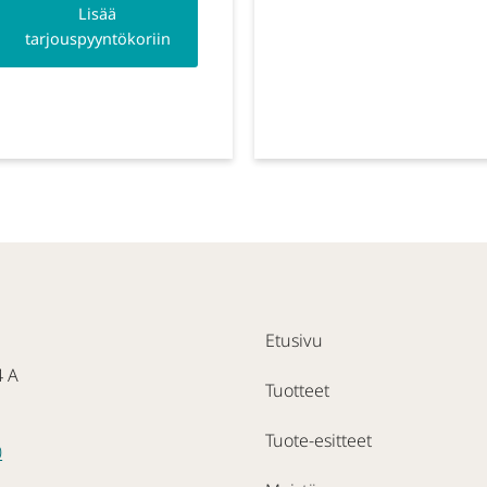
Lisää
tarjouspyyntökoriin
Etusivu
4 A
Tuotteet
Tuote-esitteet
0