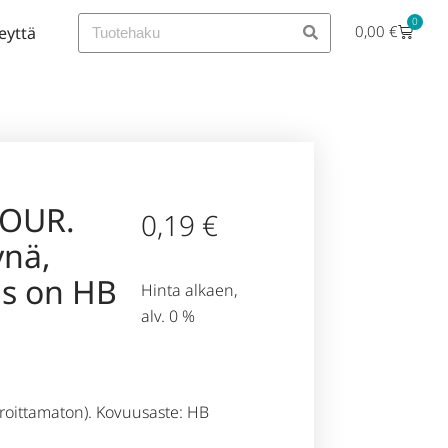
0
0,00
€
eyttä
LOUR.
0,19
€
nä,
us on HB
Hinta alkaen,
alv. 0 %
oittamaton). Kovuusaste: HB