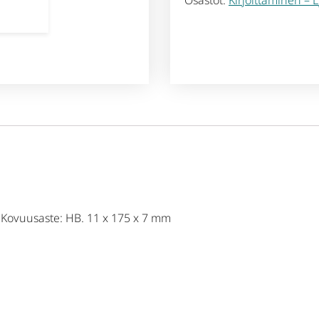
Osastot:
Kirjoittaminen – L
 Kovuusaste: HB. 11 x 175 x 7 mm