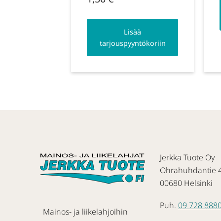
Lisää
tarjouspyyntökoriin
Jerkka Tuote Oy
Ohrahuhdantie 
00680 Helsinki
Puh.
09 728 888
Mainos- ja liikelahjoihin