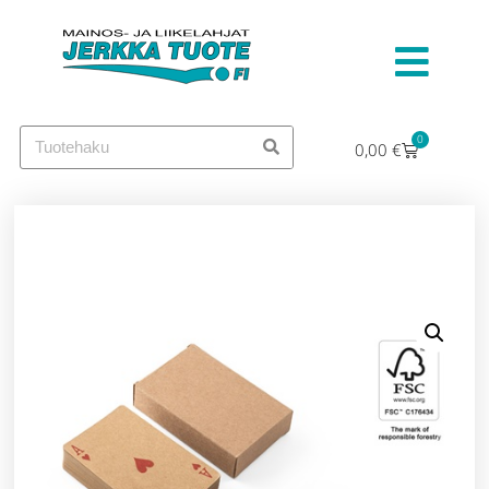
0
0,00
€