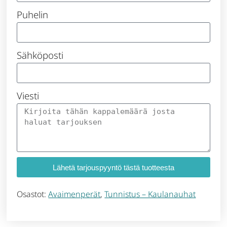
Puhelin
Sähköposti
Viesti
Lähetä tarjouspyyntö tästä tuotteesta
Osastot:
Avaimenperät
,
Tunnistus – Kaulanauhat