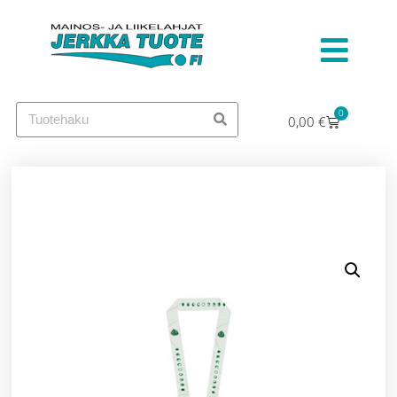
0
0,00
€