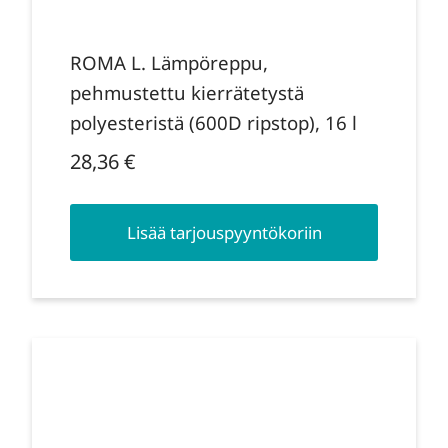
ROMA L. Lämpöreppu,
pehmustettu kierrätetystä
polyesteristä (600D ripstop), 16 l
28,36
€
Lisää tarjouspyyntökoriin