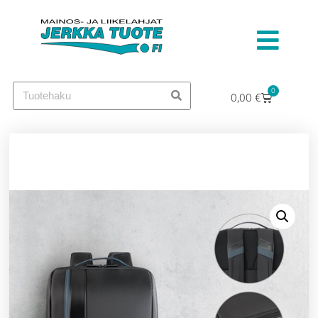
0
0,00
€