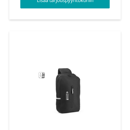
Lisää tarjouspyyntökoriin