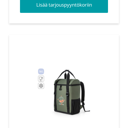
Lisää tarjouspyyntökoriin