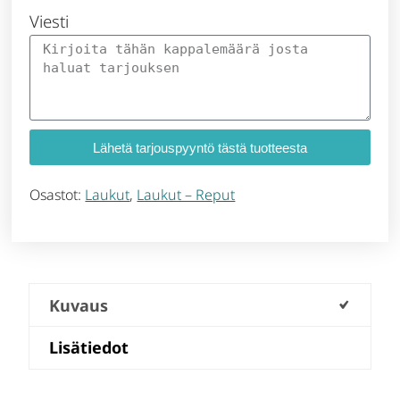
Viesti
Lähetä tarjouspyyntö tästä tuotteesta
Osastot:
Laukut
,
Laukut – Reput
Kuvaus
Lisätiedot