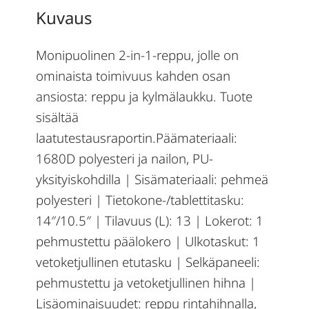
Kuvaus
Monipuolinen 2-in-1-reppu, jolle on
ominaista toimivuus kahden osan
ansiosta: reppu ja kylmälaukku. Tuote
sisältää
laatutestausraportin.Päämateriaali:
1680D polyesteri ja nailon, PU-
yksityiskohdilla | Sisämateriaali: pehmeä
polyesteri | Tietokone-/tablettitasku:
14″/10.5″ | Tilavuus (L): 13 | Lokerot: 1
pehmustettu päälokero | Ulkotaskut: 1
vetoketjullinen etutasku | Selkäpaneeli:
pehmustettu ja vetoketjullinen hihna |
Lisäominaisuudet: reppu rintahihnalla,