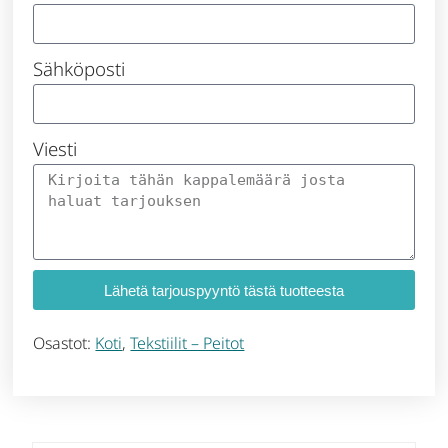
Sähköposti
Viesti
Lähetä tarjouspyyntö tästä tuotteesta
Osastot:
Koti
,
Tekstiilit – Peitot