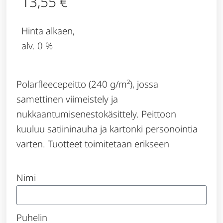
13,55
€
Hinta alkaen,
alv. 0 %
Polarfleecepeitto (240 g/m²), jossa
samettinen viimeistely ja
nukkaantumisenestokäsittely. Peittoon
kuuluu satiininauha ja kartonki personointia
varten. Tuotteet toimitetaan erikseen
Nimi
Puhelin