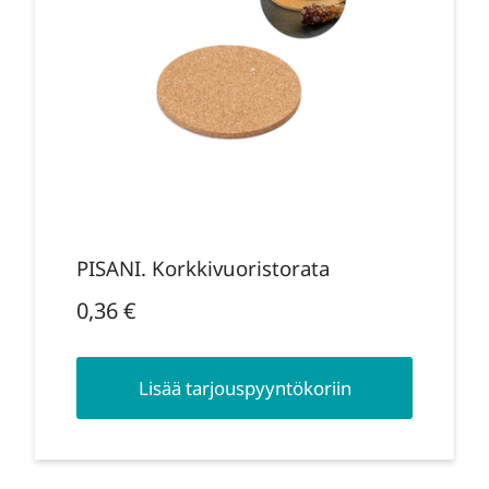
PISANI. Korkkivuoristorata
0,36
€
Lisää tarjouspyyntökoriin