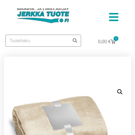
0
0,00
€