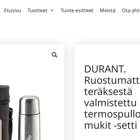
Etusivu
Tuotteet
Tuote-esitteet
Meistä
Ota yht
DURANT.
Ruostumat
teräksestä
valmistettu
termospullo
mukit -setti