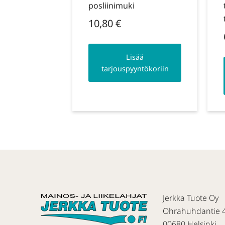
posliinimuki
10,80
€
Lisää
tarjouspyyntökoriin
Jerkka Tuote Oy
Ohrahuhdantie 
00680 Helsinki