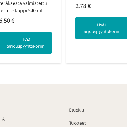
teräksestä valmistettu
2,78
€
termoskuppi 540 mL
6,50
€
Lisää
tarjouspyyntökoriin
Lisää
tarjouspyyntökoriin
Etusivu
4 A
Tuotteet