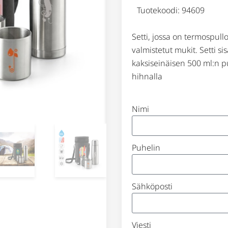
Tuotekoodi: 94609
Setti, jossa on termospul
valmistetut mukit. Setti si
kaksiseinäisen 500 ml:n p
hihnalla
Nimi
Puhelin
Sähköposti
Viesti