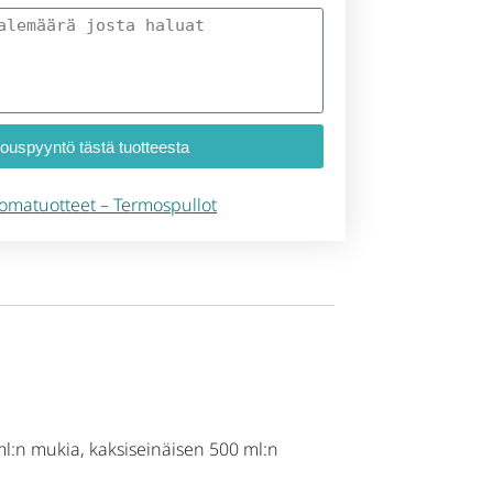
jouspyyntö tästä tuotteesta
omatuotteet – Termospullot
 ml:n mukia, kaksiseinäisen 500 ml:n