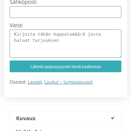
Sähköposti
Viesti
Lähetä tarjouspyyntö tästä tuotteesta
Osastot:
Lapset
,
Laukut – Jumppapussit
Kuvaus