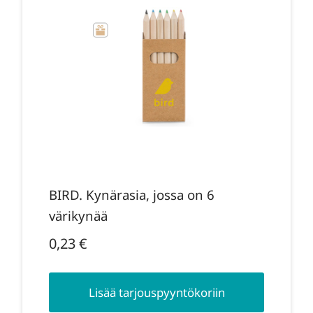
BIRD. Kynärasia, jossa on 6
värikynää
0,23
€
Lisää tarjouspyyntökoriin