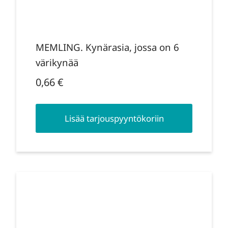
MEMLING. Kynärasia, jossa on 6
värikynää
0,66
€
Lisää tarjouspyyntökoriin