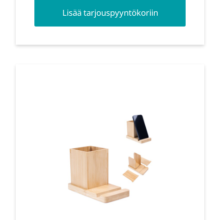
Lisää tarjouspyyntökoriin