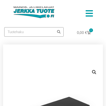
0
0,00
€