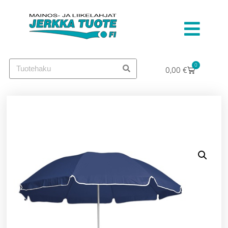
0
0,00
€