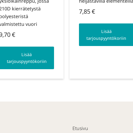
yksiolkainreppu, jossa
heijastavilla elementeill
210D kierrätetystä
7,85
€
polyesteristä
valmistettu vuori
Lisää
9,70
€
tarjouspyyntökoriin
Lisää
tarjouspyyntökoriin
Etusivu