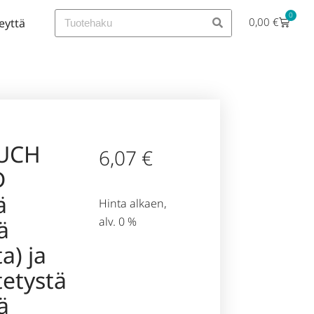
0
0,00
€
eyttä
UCH
6,07
€
D
ä
Hinta alkaen,
alv. 0 %
ä
ta) ja
tetystä
ä