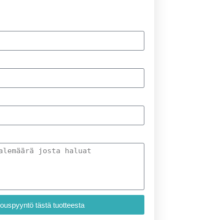
jouspyyntö tästä tuotteesta