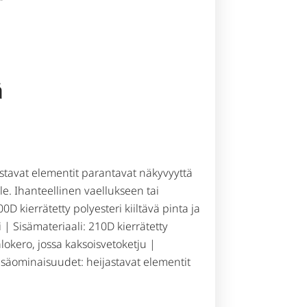
ä
astavat elementit parantavat näkyvyyttä
le. Ihanteellinen vaellukseen tai
D kierrätetty polyesteri kiiltävä pinta ja
 | Sisämateriaali: 210D kierrätetty
älokero, jossa kaksoisvetoketju |
Lisäominaisuudet: heijastavat elementit