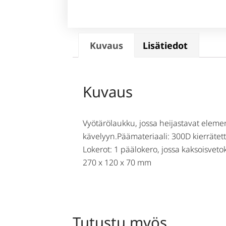
Kuvaus
Lisätiedot
Kuvaus
Vyötärölaukku, jossa heijastavat elemen
kävelyyn.Päämateriaali: 300D kierrätetty
Lokerot: 1 päälokero, jossa kaksoisveto
270 x 120 x 70 mm
Tutustu myös