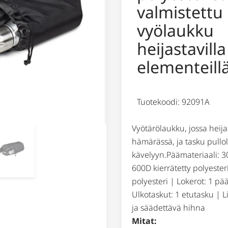
valmistettu
vyölaukku
heijastavilla
elementeill
Tuotekoodi: 92091A
Vyötärölaukku, jossa heij
hämärässä, ja tasku pullol
kävelyyn.Päämateriaali: 300
600D kierrätetty polyesteri
polyesteri | Lokerot: 1 pä
Ulkotaskut: 1 etutasku | 
ja säädettävä hihna
Mitat: