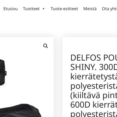
Etusivu
Tuotteet
Tuote-esitteet
Meistä
Ota yht
DELFOS PO
SHINY. 300
kierrätetyst
polyesterist
(kiiltävä pin
600D kierrä
polyesterist