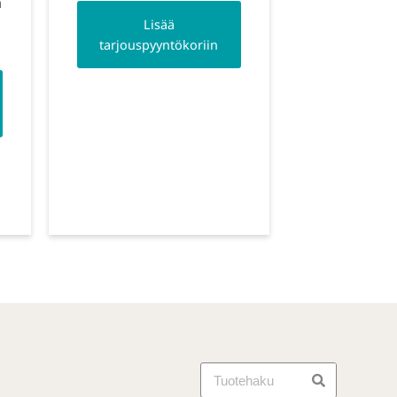
ä
Lisää
tarjouspyyntökoriin