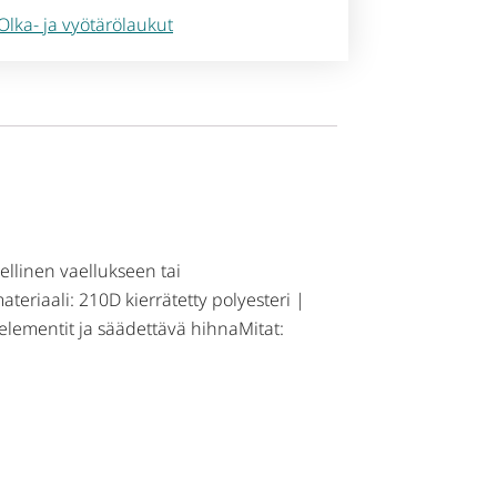
Olka- ja vyötärölaukut
ellinen vaellukseen tai
ateriaali: 210D kierrätetty polyesteri |
 elementit ja säädettävä hihnaMitat: