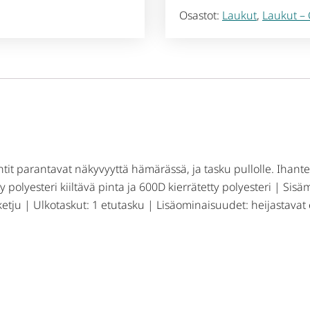
Osastot:
Laukut
,
Laukut – 
tit parantavat näkyvyyttä hämärässä, ja tasku pullolle. Ihante
 polyesteri kiiltävä pinta ja 600D kierrätetty polyesteri | Sisäm
ketju | Ulkotaskut: 1 etutasku | Lisäominaisuudet: heijastavat