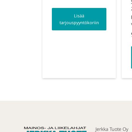
Lisää
tarjouspyyntökoriin
Jerkka Tuote Oy