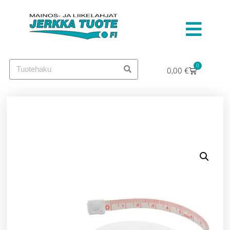
0
0,00
€