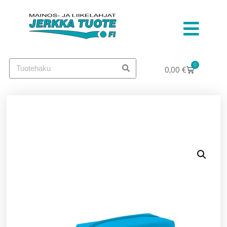
0
0,00
€