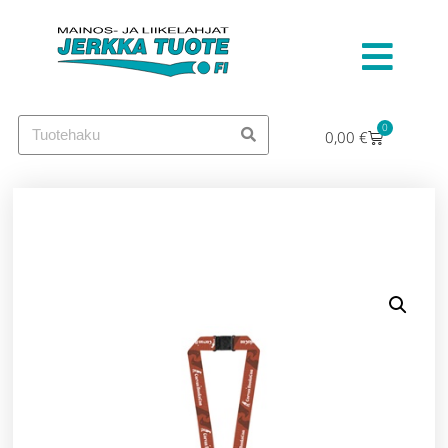
0
0,00
€