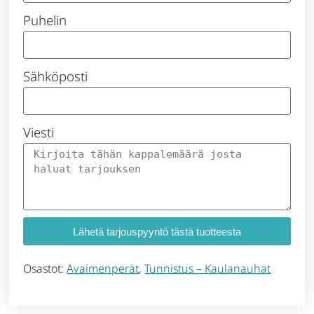
Puhelin
Sähköposti
Viesti
Lähetä tarjouspyyntö tästä tuotteesta
Osastot:
Avaimenperät
,
Tunnistus – Kaulanauhat