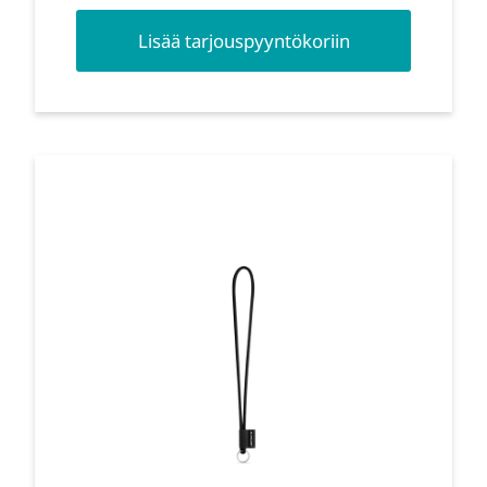
Lisää tarjouspyyntökoriin