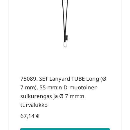
75089. SET Lanyard TUBE Long (Ø
7 mm), 55 mm:n D-muotoinen
sulkurengas ja Ø 7 mm:n
turvalukko
67,14
€