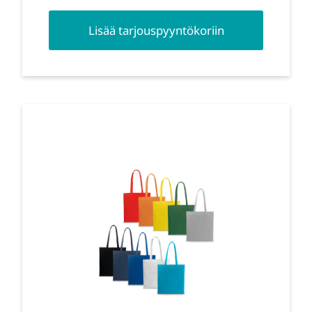
Lisää tarjouspyyntökoriin