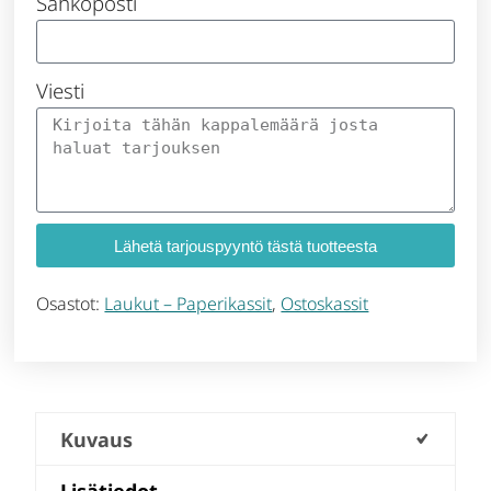
Sähköposti
Viesti
Lähetä tarjouspyyntö tästä tuotteesta
Osastot:
Laukut – Paperikassit
,
Ostoskassit
Kuvaus