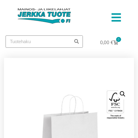
0
0,00
€