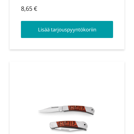
8,65
€
Lisää tarjouspyyntökoriin