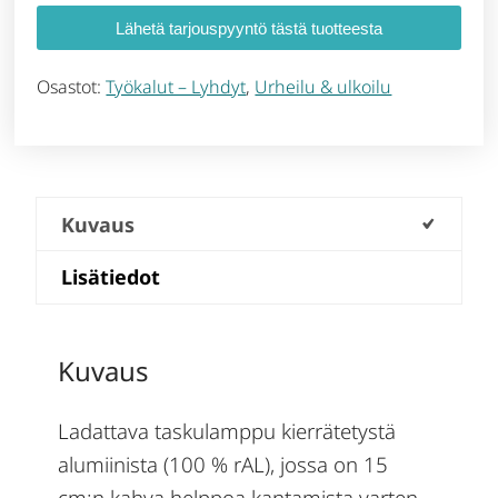
Lähetä tarjouspyyntö tästä tuotteesta
Osastot:
Työkalut – Lyhdyt
,
Urheilu & ulkoilu
Kuvaus
Lisätiedot
Kuvaus
Ladattava taskulamppu kierrätetystä
alumiinista (100 % rAL), jossa on 15
cm:n kahva helppoa kantamista varten.