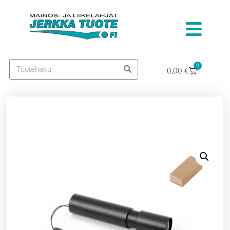
0
0,00
€