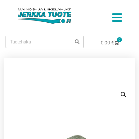
0
0,00
€