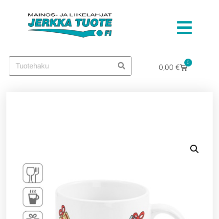
0
0,00
€