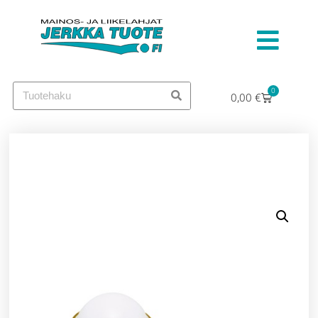
0
0,00
€