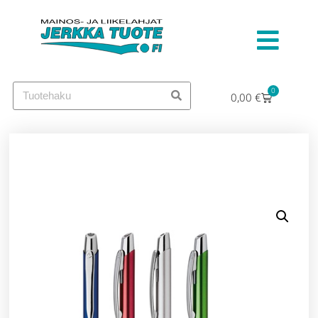
0
0,00
€