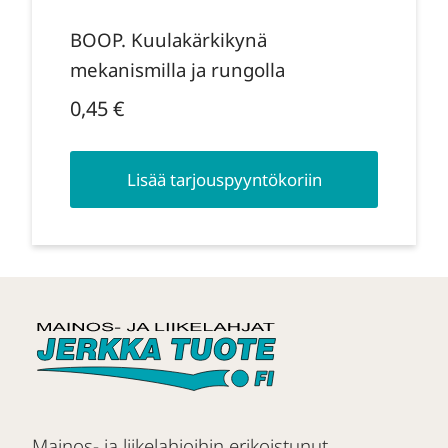
BOOP. Kuulakärkikynä
mekanismilla ja rungolla
0,45
€
Lisää tarjouspyyntökoriin
Mainos- ja liikelahjoihin erikoistunut