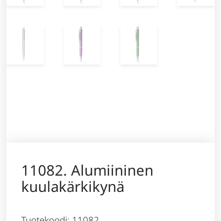
11082. Alumiininen
kuulakärkikynä
Tuotekoodi: 11082