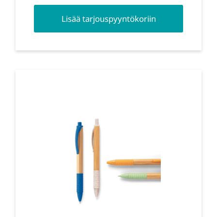
Lisää tarjouspyyntökoriin